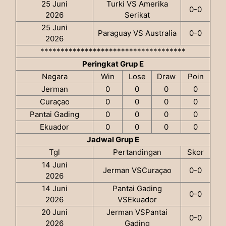
25 Juni
Turki VS Amerika
0-0
2026
Serikat
25 Juni
Paraguay VS Australia
0-0
2026
************************************
Peringkat Grup E
Negara
Win
Lose
Draw
Poin
Jerman
0
0
0
0
Curaçao
0
0
0
0
Pantai Gading
0
0
0
0
Ekuador
0
0
0
0
Jadwal Grup E
Tgl
Pertandingan
Skor
14 Juni
Jerman VSCuraçao
0-0
2026
14 Juni
Pantai Gading
0-0
2026
VSEkuador
20 Juni
Jerman VSPantai
0-0
2026
Gading