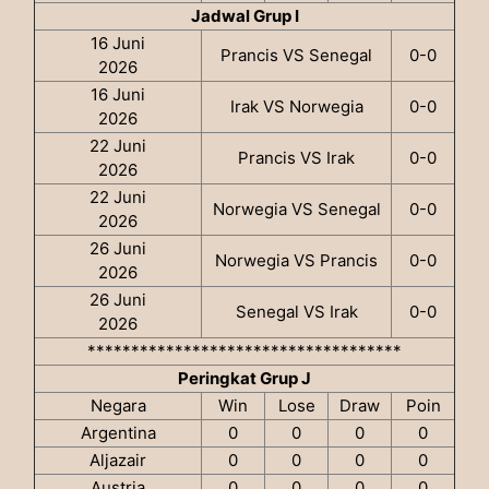
Jadwal Grup I
16 Juni
Prancis VS Senegal
0-0
2026
16 Juni
Irak VS Norwegia
0-0
2026
22 Juni
Prancis VS Irak
0-0
2026
22 Juni
Norwegia VS Senegal
0-0
2026
26 Juni
Norwegia VS Prancis
0-0
2026
26 Juni
Senegal VS Irak
0-0
2026
************************************
Peringkat Grup J
Negara
Win
Lose
Draw
Poin
Argentina
0
0
0
0
Aljazair
0
0
0
0
Austria
0
0
0
0