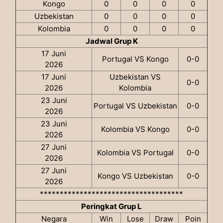
Kongo
0
0
0
0
Uzbekistan
0
0
0
0
Kolombia
0
0
0
0
Jadwal Grup K
17 Juni
Portugal VS Kongo
0-0
2026
17 Juni
Uzbekistan VS
0-0
2026
Kolombia
23 Juni
Portugal VS Uzbekistan
0-0
2026
23 Juni
Kolombia VS Kongo
0-0
2026
27 Juni
Kolombia VS Portugal
0-0
2026
27 Juni
Kongo VS Uzbekistan
0-0
2026
************************************
Peringkat Grup L
Negara
Win
Lose
Draw
Poin