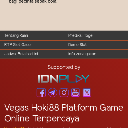
bagi pecinta sepak bola.
Tentang Kami
Prediksi Togel
RTP Slot Gacor
Demo Slot
Jadwal Bola hari ini
info zona gacor
Supported by
Vegas Hoki88 Platform Game
Online Terpercaya